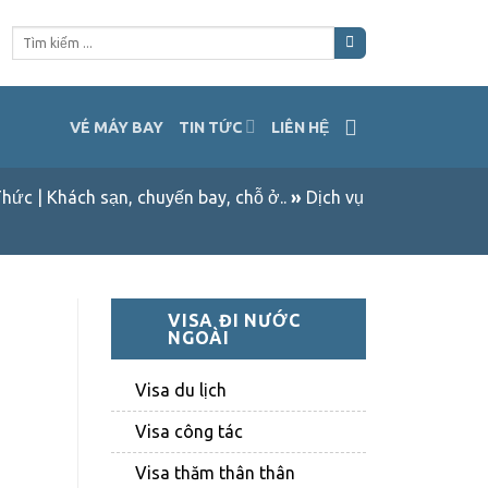
Tìm
kiếm:
VÉ MÁY BAY
TIN TỨC
LIÊN HỆ
hức | Khách sạn, chuyến bay, chỗ ở..
»
Dịch vụ
VISA ĐI NƯỚC
NGOÀI
Visa du lịch
Visa công tác
Visa thăm thân thân