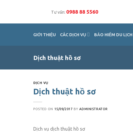
Skip
to
0988 88 5560
Tư vấn:
content
GIỚI THIỆU
CÁC DỊCH VỤ
BẢO HIỂM DU LỊCH
Dịch thuật hồ sơ
DỊCH VỤ
Dịch thuật hồ sơ
POSTED ON
15/09/2017
BY
ADMINISTRATOR
Dịch vụ dịch thuật hồ sơ