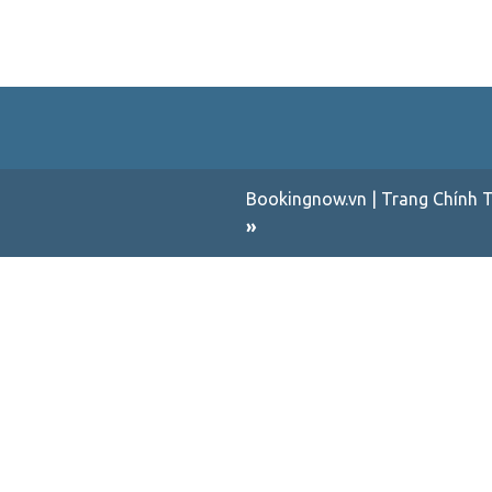
Bookingnow.vn | Trang Chính T
»