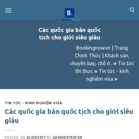
Skip
to
content
Các quốc gia bán quốc
tịch cho giới siêu giàu
Bookingnow.vn | Trang
Chính Thức | Khách sạn,
chuyến bay, chỗ ở..
»
Tin tức
thị thực
»
Tin tức - kinh
nghiệm visa
»
TIN TỨC - KINH NGHIỆM VISA
Các quốc gia bán quốc tịch cho giới siêu
giàu
POSTED ON
01/09/2017
BY
ADMINISTRATOR